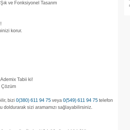
Şık ve Fonksiyonel Tasarım​
!
nizi korur.
demix Tabii ki!​
un Çözüm
ir, bizi
0(380) 611 94 75
veya
0(549) 611 94 75
telefon
 doldurarak sizi aramamızı sağlayabilirsiniz.