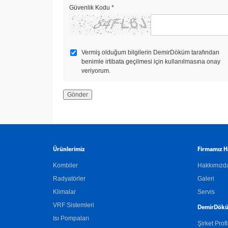
Güvenlik Kodu
*
Vermiş olduğum bilgilerin DemirDöküm tarafından
benimle irtibata geçilmesi için kullanılmasına onay
veriyorum.
Ürünlerimiz
Firmamız H
Kombiler
Hakkımızd
Radyatörler
Galeri
Klimalar
Servis
VRF Sistemleri
DemirDökü
Isı Pompaları
Şirket Profi