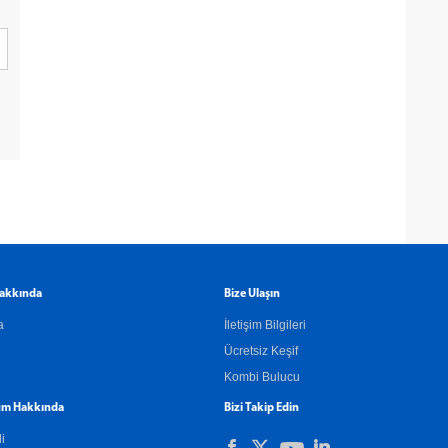
akkında
Bize Ulaşın
a
İletişim Bilgileri
Ücretsiz Keşif
Kombi Bulucu
m Hakkında
Bizi Takip Edin
li