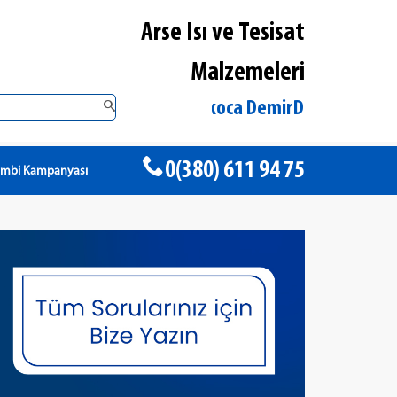
Arse Isı ve Tesisat
Malzemeleri
Düzce Akçakoca DemirDöküm Yetkili Satıcı
0(380) 611 94 75
ombi Kampanyası