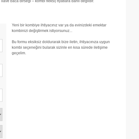
ve baca dirseği – kombi fleksi) fiyatlara dahil değildir.
Yeni bir kombiye ihtiyacınız var ya da evinizdeki emektar
kombinizi değiştirmek istiyorsunuz...
Bu formu eksiksiz doldurarak bize iletin, ihtiyacınıza uygun
kombi seçeneğini bularak sizinle en kısa sürede iletişime
geçelim.