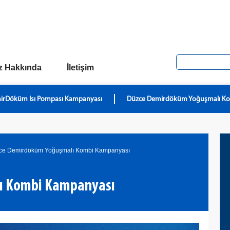
z Hakkında
İletişim
irDöküm Isı Pompası Kampanyası
Düzce Demirdöküm Yoğuşmalı K
ce Demirdöküm Yoğuşmalı Kombi Kampanyası
ı Kombi Kampanyası