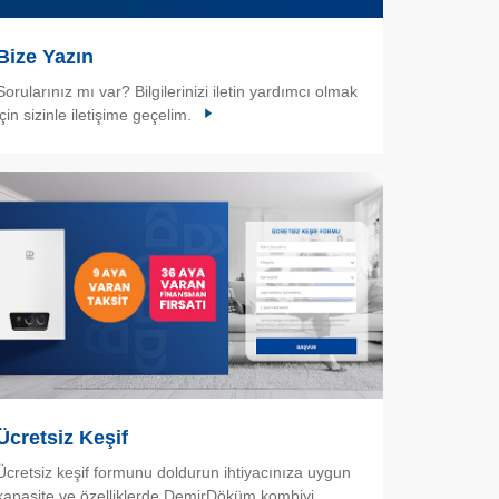
Bize Yazın
Sorularınız mı var? Bilgilerinizi iletin yardımcı olmak
için sizinle iletişime geçelim.
Ücretsiz Keşif
Ücretsiz keşif formunu doldurun ihtiyacınıza uygun
kapasite ve özelliklerde DemirDöküm kombiyi