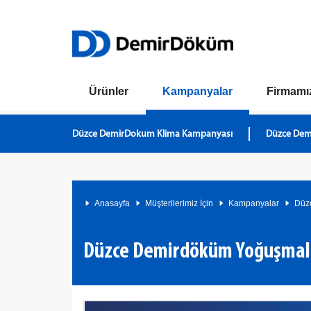
Ürünler
Kampanyalar
Firmamı
Düzce DemirDokum Klima Kampanyası
Düzce Dem
Anasayfa
Müşterilerimiz İçin
Kampanyalar
Düz
Düzce Demirdöküm Yoğuşmal