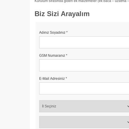
Kurulum sırasında giden ek malzemeler (ek baca – uzatma – ila
Biz Sizi Arayalım
Adınız Soyadınız
*
GSM Numaranız
*
E-Mail Adresiniz
*