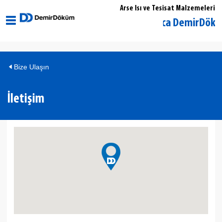
Arse Isı ve Tesisat Malzemeleri
Düzce Akçakoca DemirDöküm Yetk
Bize Ulaşın
İletişim