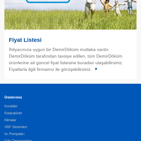
Fiyat Listesi
İhtiyacınıza uygun bir DemirDöküm mutlaka vardır.
DemirDöküm tarafından tavsiye edilen, tüm DemirDöküm
ürünlerine ait güncel fiyat listesine buradan ulaşabilirsiniz.
Fiyatlarla ilgili firmamız ile görüşebilirsiniz.
Ürünlerimiz
Kombiler
Radyatörler
Klimalar
VRF Sistemleri
Isı Pompaları
Oda Termostatları