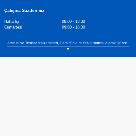
Çalışma Saatlerimiz
Hafta İçi
:
09:00 - 18:30
Cumartesi
:
09:00 - 18:30
Arse Isı ve Tesisat Malzemeleri, DemirDöküm Yetkili satıcısı olarak Düzce
ilinin Akçakoca ilçesinde müşterilerimize ısıtma, sıcak su ve soğutma
ihtiyaçlarına yönelik çözümler sunmaktadır. Isıtma, sıcak su ve soğutma
ihtiyaçlarınız için ekonomik, verimli ve uzun yıllar güvenle
kullanabileceğiniz kombi, klima, şofben, termosifon, merkezi sistem
kazan, merkezi sistem kombi kaskad çözümler için bize 0(380) 611 94 75
numaralı telefonumuzdan veya Yalı Mah. İstanbul Cad. No:65/A Akçakoca
Düzce adresimizden ulaşabilirsiniz.