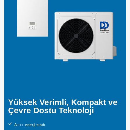
Yüksek Verimli, Kompakt ve
Çevre Dostu Teknoloji
A+++ enerji sınıfı