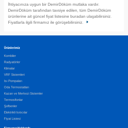
İhtiyacınıza uygun bir DemirDöküm mutlaka vardır.
DemirDöküm tarafından tavsiye edilen, tüm DemirDöküm
ürünlerine ait güncel fiyat listesine buradan ulaşabilirsiniz.
Fiyatlarla ilgili firmamız ile görüşebilirsiniz.
Ürünlerimiz
Kombiler
Radyatörler
Klimalar
VRF Sistemleri
Isı Pompaları
Oda Termostatları
Kazan ve Merkezi Sistemler
Termosifonlar
Şofbenler
Elektrikli Isıtıcılar
Fiyat Listesi