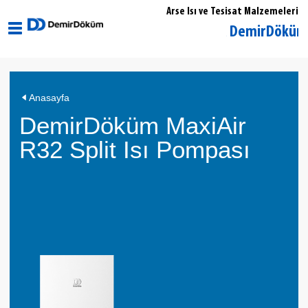
Arse Isı ve Tesisat Malzemeleri
Düzce Akçakoca DemirDöküm Yetkili
Anasayfa
DemirDöküm MaxiAir
R32 Split Isı Pompası