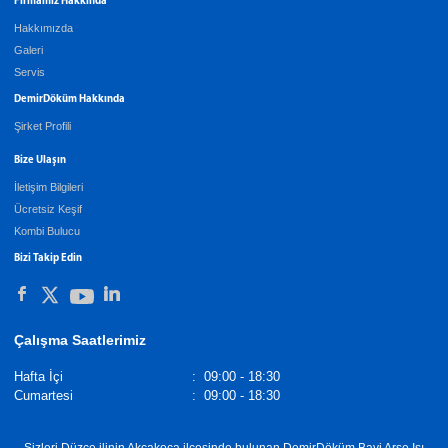
Firmamız Hakkında
Hakkımızda
Galeri
Servis
DemirDöküm Hakkında
Şirket Profili
Bize Ulaşın
İletişim Bilgileri
Ücretsiz Keşif
Kombi Bulucu
Bizi Takip Edin
Çalışma Saatlerimiz
Hafta İçi
:
09:00 - 18:30
Cumartesi
:
09:00 - 18:30
Sizleri Düzce ilinin Akçakoca ilçesinde bulunan DemirDöküm Bayi Arse Isı